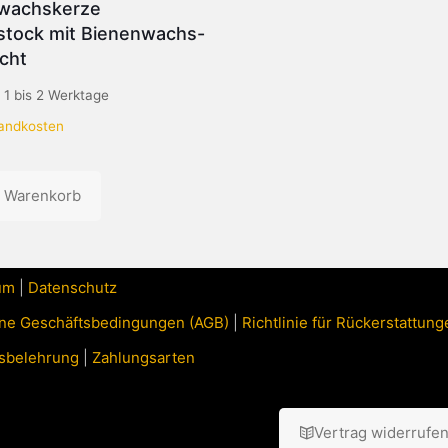
wachskerze
stock mit Bienenwachs-
cht
:
1 bis 2 Werktage
andkosten
n Warenkorb
um
|
Datenschutz
ne Geschäftsbedingungen (AGB)
|
Richtlinie für Rückerstattu
sbelehrung
|
Zahlungsarten
Vertrag widerrufe