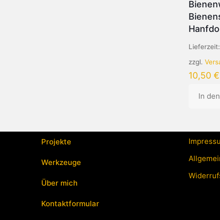
Bienen
Bienen
Hanfdo
Lieferzeit
zzgl.
Vers
10,50
€
In de
Impress
Projekte
Allgemei
Werkzeuge
Widerruf
Über mich
Kontaktformular