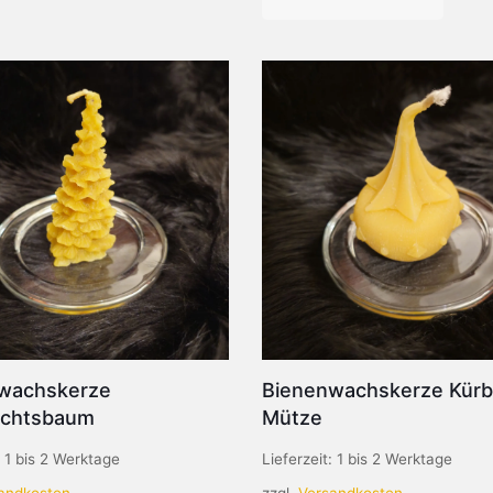
wachskerze
Bienenwachskerze Kürbi
achtsbaum
Mütze
:
1 bis 2 Werktage
Lieferzeit:
1 bis 2 Werktage
andkosten
zzgl.
Versandkosten