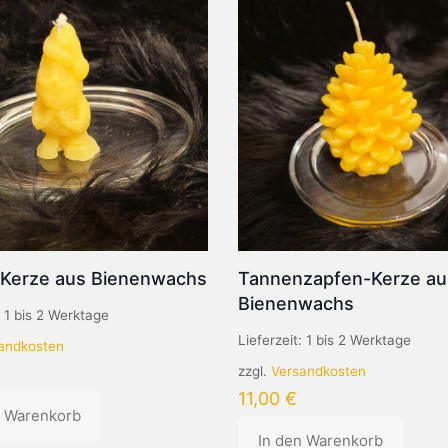
Kerze aus Bienenwachs
Tannenzapfen-Kerze au
Bienenwachs
:
1 bis 2 Werktage
Lieferzeit:
1 bis 2 Werktage
andkosten
zzgl.
Versandkosten
11,00
€
n Warenkorb
In den Warenkorb