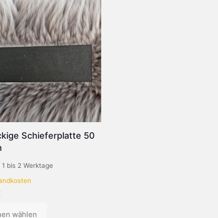
kige Schieferplatte 50
m
:
1 bis 2 Werktage
andkosten
€
nen wählen