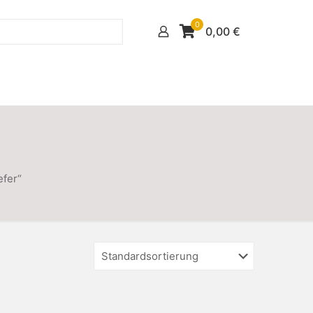
0
0,00
€
efer“