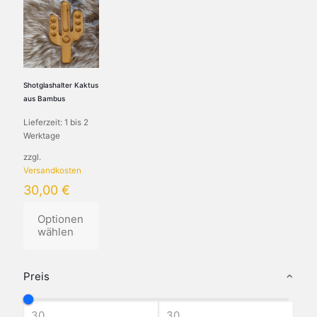
Shotglashalter Kaktus
aus Bambus
Lieferzeit:
1 bis 2
Werktage
zzgl.
Versandkosten
30,00
€
Optionen
wählen
Dieses
Produkt
Preis
weist
mehrere
Varianten