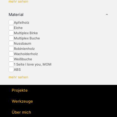
mehr sehen
Material
Apfelholz
Eiche
Multiplex Birke
Multiplex Buche
Nussbaum
Robinienholz
Wacholderholz
Weißbuche
1 Seite I love you, MOM
ABS
mehr sehen
Projekte
Werkzeuge
Über mich