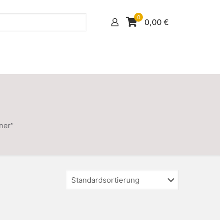
0
0,00
€
ner“