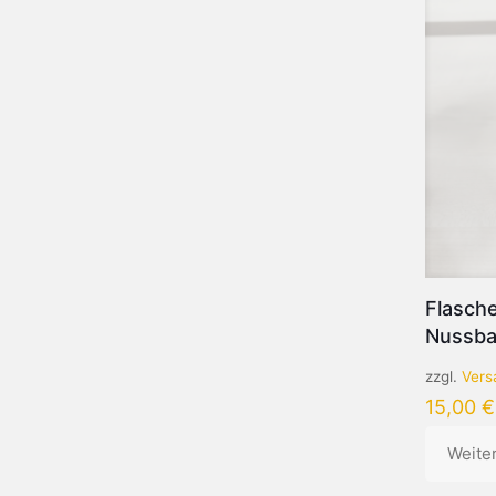
Flasch
Nussba
zzgl.
Vers
15,00
€
Weite