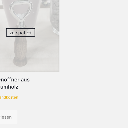
zu spät :-(
enöffner aus
umholz
andkosten
rlesen