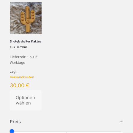
Shotglashalter Kaktus
aus Bambus
Lieferzeit:
1 bis 2
Werktage
zzgl.
Versandkosten
30,00
€
Optionen
wählen
Dieses
Produkt
Preis
weist
mehrere