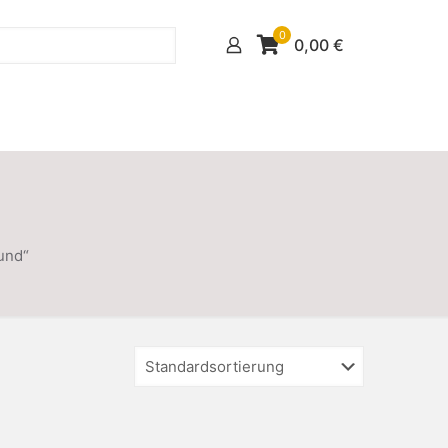
0
0,00
€
und“