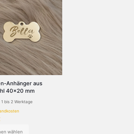
n-Anhänger aus
ahl 40×20 mm
:
1 bis 2 Werktage
andkosten
€
nen wählen