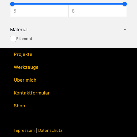
auf.
Die
Optionen
können
auf
Material
der
Filament
Produktseite
gewählt
werden
Projekte
Werkzeuge
Über mich
Kontaktformular
Shop
Impressum
|
Datenschutz