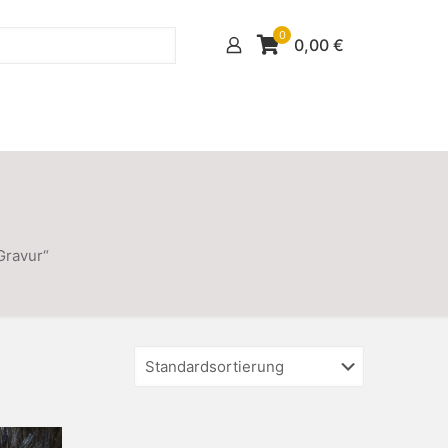
0
0,00
€
Gravur“