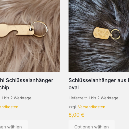
ahl Schlüsselanhänger
Schlüsselanhänger aus
hip
oval
:
1 bis 2 Werktage
Lieferzeit:
1 bis 2 Werktage
andkosten
zzgl.
Versandkosten
8,00
€
nen wählen
Optionen wählen