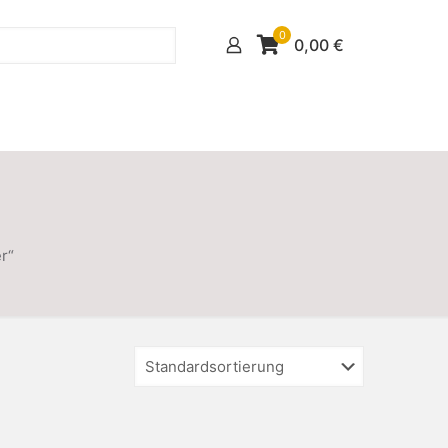
0
0,00
€
r“