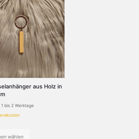
elanhänger aus Holz in
rm
:
1 bis 2 Werktage
andkosten
nen wählen