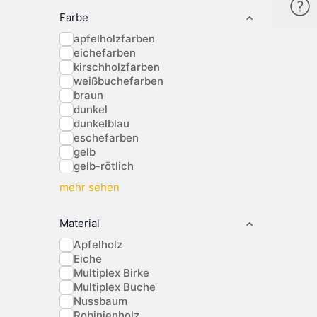
Farbe
apfelholzfarben
eichefarben
kirschholzfarben
weißbuchefarben
braun
dunkel
dunkelblau
eschefarben
gelb
gelb-rötlich
mehr sehen
Material
Apfelholz
Eiche
Multiplex Birke
Multiplex Buche
Nussbaum
Robinienholz