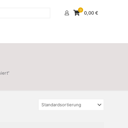
0
0,00
€
iert“