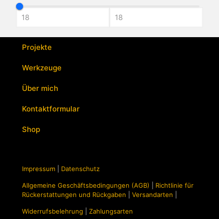
mehrere
Varianten
auf.
Die
Optionen
Projekte
können
auf
Werkzeuge
der
Produktseite
Über mich
gewählt
werden
Kontaktformular
Shop
Impressum
|
Datenschutz
Allgemeine Geschäftsbedingungen (AGB)
|
Richtlinie für
Rückerstattungen und Rückgaben
|
Versandarten
|
Widerrufsbelehrung
|
Zahlungsarten