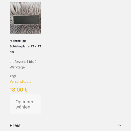
rechteckige
Schieferplatte 23 x 13
cm
Lieferzeit:
1 bis 2
Werktage
zzgl.
Versandkosten
18,00
€
Optionen
wählen
Dieses
Produkt
Preis
weist