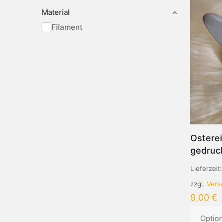
Material
Filament
Ostere
gedruc
Lieferzeit
zzgl.
Vers
9,00
€
Optio