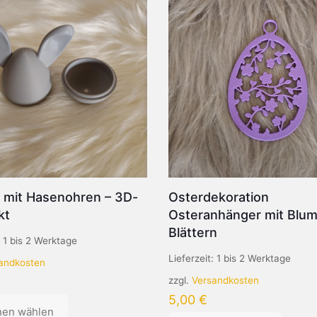
i mit Hasenohren – 3D-
Osterdekoration
kt
Osteranhänger mit Blu
Blättern
:
1 bis 2 Werktage
Lieferzeit:
1 bis 2 Werktage
andkosten
zzgl.
Versandkosten
5,00
€
nen wählen