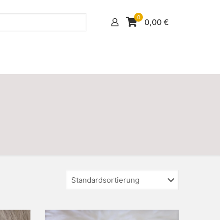
0
0,00
€