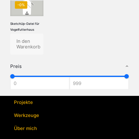
-0%
SketchUp-Datei für
Vogelfutterhaus
In den
Warenkorb
Preis
Projekte
Werkzeuge
Über mich