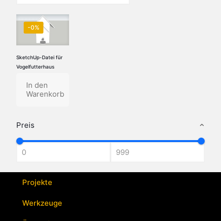
-0%
SketchUp-Datei für
Vogelfutterhaus
In den
Warenkorb
Preis
Projekte
Werkzeuge