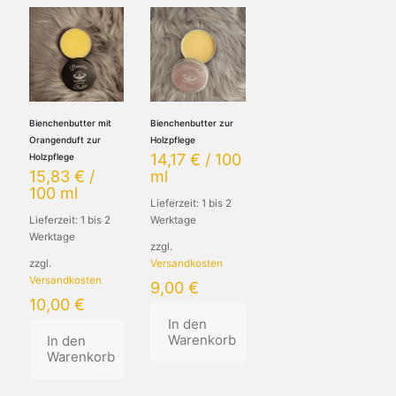
Bienchenbutter mit
Bienchenbutter zur
Orangenduft zur
Holzpflege
14,17
€
/
100
Holzpflege
15,83
€
/
ml
100
ml
Lieferzeit:
1 bis 2
Lieferzeit:
1 bis 2
Werktage
Werktage
zzgl.
zzgl.
Versandkosten
Versandkosten
9,00
€
10,00
€
In den
Warenkorb
In den
Warenkorb