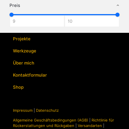
Preis
Projekte
Werkzeuge
Über mich
Kontaktformular
Shop
Impressum
|
Datenschutz
Allgemeine Geschäftsbedingungen (AGB)
|
Richtlinie für
Rückerstattungen und Rückgaben
|
Versandarten
|