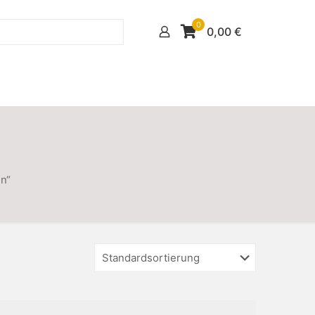
0
0,00
€
n“