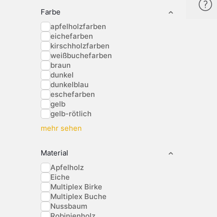
Farbe
apfelholzfarben
eichefarben
kirschholzfarben
weißbuchefarben
braun
dunkel
dunkelblau
eschefarben
gelb
gelb-rötlich
mehr sehen
Material
Apfelholz
Eiche
Multiplex Birke
Multiplex Buche
Nussbaum
Robinienholz