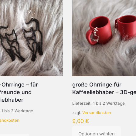
Ohrringe – für
große Ohrringe für
freunde und
Kaffeeliebhaber – 3D-g
liebhaber
Lieferzeit:
1 bis 2 Werktage
:
1 bis 2 Werktage
zzgl.
Versandkosten
andkosten
9,00
€
Optionen wählen