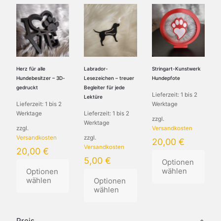
Herz für alle
Labrador-
Stringart-Kunstwerk
Hundebesitzer – 3D-
Lesezeichen – treuer
Hundepfote
gedruckt
Begleiter für jede
Lieferzeit:
1 bis 2
Lektüre
Lieferzeit:
1 bis 2
Werktage
Werktage
Lieferzeit:
1 bis 2
zzgl.
Werktage
zzgl.
Versandkosten
Versandkosten
zzgl.
20,00
€
Versandkosten
20,00
€
5,00
€
Optionen
wählen
Optionen
wählen
Optionen
wählen
Preis