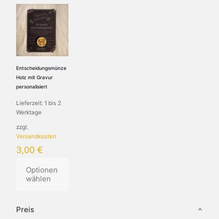
Entscheidungsmünze
Holz mit Gravur
personalisiert
Lieferzeit:
1 bis 2
Werktage
zzgl.
Versandkosten
3,00
€
Optionen
wählen
Dieses
Produkt
Preis
weist