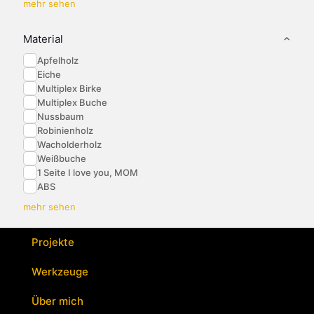
mehr sehen
Material
Apfelholz
Eiche
Multiplex Birke
Multiplex Buche
Nussbaum
Robinienholz
Wacholderholz
Weißbuche
1 Seite I love you, MOM
ABS
mehr sehen
Projekte
Werkzeuge
Über mich