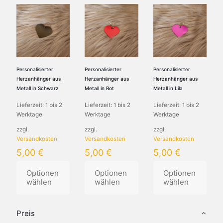
Personalisierter
Personalisierter
Personalisierter
Herzanhänger aus
Herzanhänger aus
Herzanhänger aus
Metall in Schwarz
Metall in Rot
Metall in Lila
Lieferzeit:
1 bis 2
Lieferzeit:
1 bis 2
Lieferzeit:
1 bis 2
Werktage
Werktage
Werktage
zzgl.
zzgl.
zzgl.
Versandkosten
Versandkosten
Versandkosten
5,00
€
5,00
€
5,00
€
Optionen
Optionen
Optionen
wählen
wählen
wählen
Dieses
Dieses
Dieses
Produkt
Produkt
Produkt
Preis
weist
weist
weist