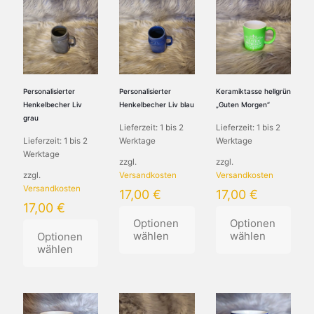
mehrere
Varianten
weist
Varianten
auf.
mehrere
auf.
Die
Varianten
Die
Optionen
auf.
Optionen
können
Die
können
auf
Optionen
auf
der
können
Personalisierter
Personalisierter
Keramiktasse hellgrün
der
Produktseite
auf
Henkelbecher Liv
Henkelbecher Liv blau
„Guten Morgen“
Produktseite
gewählt
der
grau
Lieferzeit:
1 bis 2
Lieferzeit:
1 bis 2
gewählt
werden
Produktseite
Lieferzeit:
1 bis 2
Werktage
Werktage
werden
gewählt
Werktage
werden
zzgl.
zzgl.
zzgl.
Versandkosten
Versandkosten
Versandkosten
17,00
€
17,00
€
17,00
€
Optionen
Optionen
wählen
wählen
Optionen
wählen
Dieses
Dieses
Dieses
Produkt
Produkt
Produkt
weist
weist
weist
mehrere
mehrere