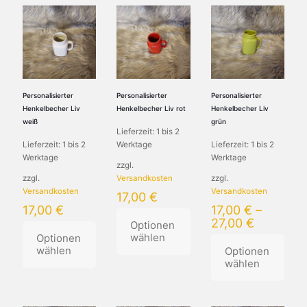
Personalisierter
Personalisierter
Personalisierter
Henkelbecher Liv
Henkelbecher Liv rot
Henkelbecher Liv
weiß
grün
Lieferzeit:
1 bis 2
Lieferzeit:
1 bis 2
Werktage
Lieferzeit:
1 bis 2
Werktage
Werktage
zzgl.
zzgl.
Versandkosten
zzgl.
Versandkosten
Versandkosten
17,00
€
17,00
€
17,00
€
–
27,00
€
Optionen
wählen
Optionen
wählen
Optionen
wählen
Dieses
Dieses
Produkt
Produkt
weist
Dieses
weist
mehrere
Produkt