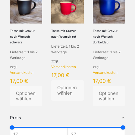
mehrere
Varianten
Varianten
Varianten
auf.
auf.
auf.
Die
Die
Die
Optionen
Optionen
Optionen
können
können
können
auf
auf
Tasse mit Gravur
Tasse mit Gravur
Tasse mit Gravur
auf
der
der
nach Wunsch
nach Wunsch rot
nach Wunsch
der
Produktseite
Produktseite
schwarz
dunkelblau
Lieferzeit:
1 bis 2
Produktseite
gewählt
gewählt
Lieferzeit:
1 bis 2
Werktage
Lieferzeit:
1 bis 2
gewählt
werden
werden
Werktage
Werktage
werden
zzgl.
zzgl.
Versandkosten
zzgl.
Versandkosten
Versandkosten
17,00
€
17,00
€
17,00
€
Optionen
wählen
Optionen
Optionen
wählen
wählen
Dieses
Dieses
Produkt
Dieses
Produkt
weist
Produkt
Preis
weist
mehrere
weist
mehrere
Varianten
mehrere
Varianten
auf.
Varianten