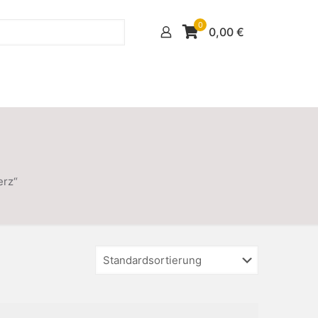
0
0,00
€
erz“