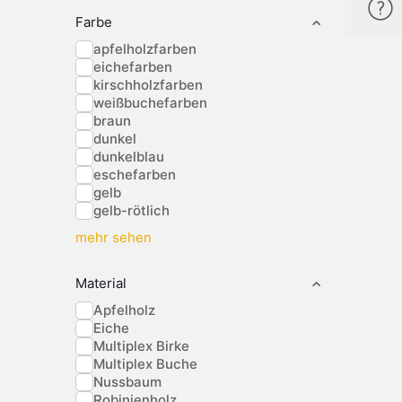
Farbe
apfelholzfarben
eichefarben
kirschholzfarben
weißbuchefarben
braun
dunkel
dunkelblau
eschefarben
gelb
gelb-rötlich
mehr sehen
Material
Apfelholz
Eiche
Multiplex Birke
Multiplex Buche
Nussbaum
Robinienholz