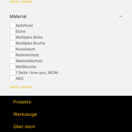
mehr sehen
Material
Apfelholz
Eiche
Multiplex Birke
Multiplex Buche
Nussbaum
Robinienholz
Wacholderholz
Weißbuche
1 Seite I love you, MOM
ABS
mehr sehen
Projekte
Werkzeuge
Über mich