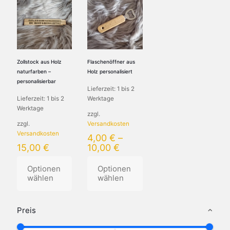
Zollstock aus Holz
Flaschenöffner aus
naturfarben –
Holz personalisiert
personalisierbar
Lieferzeit:
1 bis 2
Lieferzeit:
1 bis 2
Werktage
Werktage
zzgl.
zzgl.
Versandkosten
Versandkosten
4,00
€
–
15,00
€
10,00
€
Optionen
Optionen
wählen
wählen
Dieses
Dieses
Produkt
Produkt
Preis
weist
weist
mehrere
mehrere