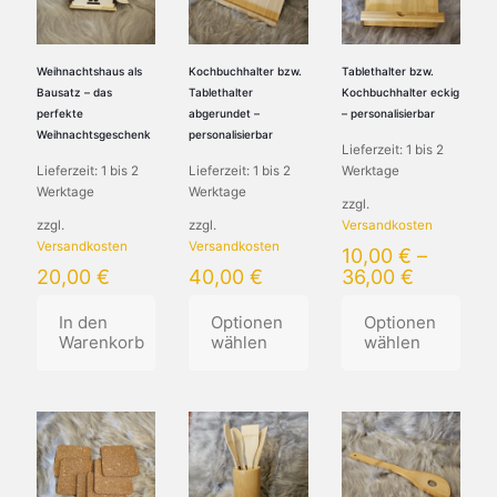
auf.
auf.
Die
Die
Optionen
Optionen
können
können
Weihnachtshaus als
Kochbuchhalter bzw.
Tablethalter bzw.
auf
auf
Bausatz – das
Tablethalter
Kochbuchhalter eckig
der
der
perfekte
abgerundet –
– personalisierbar
Produktseite
Produktseite
Weihnachtsgeschenk
personalisierbar
Lieferzeit:
1 bis 2
gewählt
gewählt
Lieferzeit:
1 bis 2
Lieferzeit:
1 bis 2
Werktage
werden
werden
Werktage
Werktage
zzgl.
zzgl.
zzgl.
Versandkosten
Versandkosten
Versandkosten
10,00
€
–
20,00
€
40,00
€
36,00
€
In den
Optionen
Optionen
Warenkorb
wählen
wählen
Dieses
Dieses
Produkt
Produkt
weist
weist
mehrere
mehrere
Varianten
Varianten
auf.
auf.