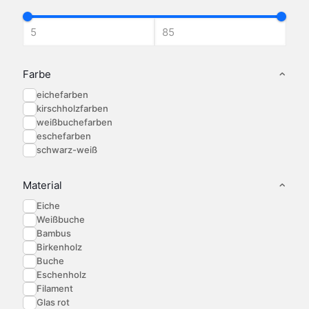
Optionen
Optionen
Optionen
können
können
können
auf
auf
auf
der
der
der
Produktseite
Produktseite
Produktseite
gewählt
gewählt
gewählt
Farbe
werden
werden
werden
eichefarben
kirschholzfarben
weißbuchefarben
eschefarben
schwarz-weiß
Material
Eiche
Weißbuche
Bambus
Birkenholz
Buche
Eschenholz
Filament
Glas rot