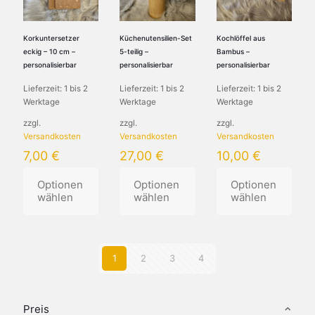
Die
Die
Optionen
Optionen
können
können
Korkuntersetzer
Küchenutensilien-Set
Kochlöffel aus
auf
auf
eckig – 10 cm –
5-teilig –
Bambus –
der
der
personalisierbar
personalisierbar
personalisierbar
Produktseite
Produktseite
Lieferzeit:
1 bis 2
Lieferzeit:
1 bis 2
Lieferzeit:
1 bis 2
gewählt
gewählt
Werktage
Werktage
Werktage
werden
werden
zzgl.
zzgl.
zzgl.
Versandkosten
Versandkosten
Versandkosten
7,00
€
27,00
€
10,00
€
Optionen
Optionen
Optionen
wählen
wählen
wählen
Dieses
Dieses
Dieses
Produkt
Produkt
Produkt
weist
weist
weist
1
2
3
4
mehrere
mehrere
mehrere
Varianten
Varianten
Varianten
auf.
auf.
auf.
Die
Die
Die
Preis