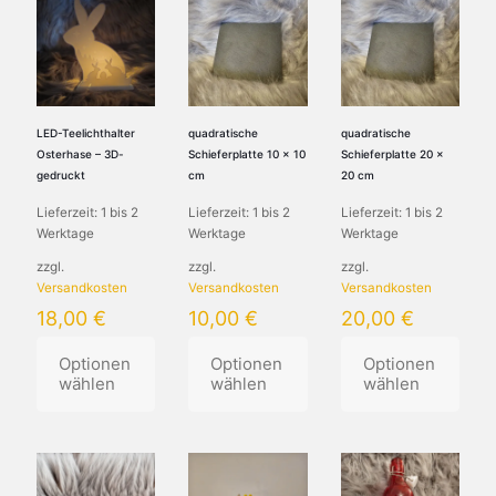
LED-Teelichthalter
quadratische
quadratische
Osterhase – 3D-
Schieferplatte 10 x 10
Schieferplatte 20 x
gedruckt
cm
20 cm
Lieferzeit:
1 bis 2
Lieferzeit:
1 bis 2
Lieferzeit:
1 bis 2
Werktage
Werktage
Werktage
zzgl.
zzgl.
zzgl.
Versandkosten
Versandkosten
Versandkosten
18,00
€
10,00
€
20,00
€
Optionen
Optionen
Optionen
wählen
wählen
wählen
Dieses
Dieses
Produkt
Produkt
weist
weist
mehrere
mehrere