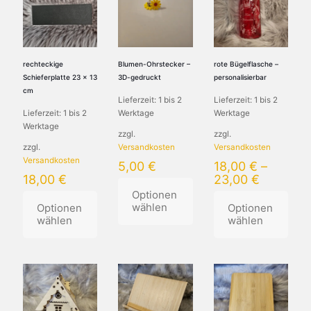
Varianten
Varianten
auf.
auf.
Die
Die
Optionen
Optionen
können
können
rechteckige
Blumen-Ohrstecker –
rote Bügelflasche –
auf
auf
Schieferplatte 23 x 13
3D-gedruckt
personalisierbar
der
der
cm
Lieferzeit:
1 bis 2
Lieferzeit:
1 bis 2
Produktseite
Produktseite
Lieferzeit:
1 bis 2
Werktage
Werktage
gewählt
gewählt
Werktage
werden
werden
zzgl.
zzgl.
zzgl.
Versandkosten
Versandkosten
Versandkosten
5,00
€
18,00
€
–
18,00
€
23,00
€
Optionen
wählen
Optionen
Optionen
wählen
wählen
Dieses
Dieses
Produkt
Produkt
weist
weist
mehrere
mehrere
Varianten
Varianten