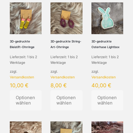
3D-gedruckte
3D-gedruckte String-
3D-gedruckte
Bleistift-Ohrringe
Art-Ohrringe
Osterhase Lightbox
Lieferzeit:
1 bis 2
Lieferzeit:
1 bis 2
Lieferzeit:
1 bis 2
Werktage
Werktage
Werktage
zzgl.
zzgl.
zzgl.
Versandkosten
Versandkosten
Versandkosten
10,00
€
8,00
€
40,00
€
Optionen
Optionen
Optionen
wählen
wählen
wählen