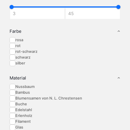
können
können
Optionen
auf
auf
können
der
der
auf
Produktseite
Produktseite
der
gewählt
gewählt
Produktseite
werden
werden
gewählt
Farbe
werden
rosa
rot
rot-schwarz
schwarz
silber
Material
Nussbaum
Bambus
Blumensamen von N. L. Chrestensen
Buche
Edelstahl
Erlenholz
Filament
Glas