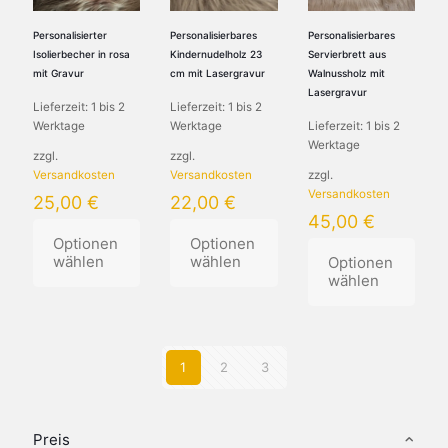
Optionen
Optionen
Optionen
können
können
können
Personalisierter
Personalisierbares
Personalisierbares
auf
auf
auf
Isolierbecher in rosa
Kindernudelholz 23
Servierbrett aus
der
der
der
mit Gravur
cm mit Lasergravur
Walnussholz mit
Produktseite
Produktseite
Produktseite
Lasergravur
Lieferzeit:
1 bis 2
Lieferzeit:
1 bis 2
gewählt
gewählt
gewählt
Werktage
Werktage
Lieferzeit:
1 bis 2
werden
werden
werden
Werktage
zzgl.
zzgl.
Versandkosten
Versandkosten
zzgl.
Versandkosten
25,00
€
22,00
€
45,00
€
Optionen
Optionen
wählen
wählen
Optionen
wählen
Dieses
Dieses
Produkt
Produkt
Dieses
weist
weist
Produkt
mehrere
mehrere
weist
1
2
3
Varianten
Varianten
mehrere
auf.
auf.
Varianten
Die
Die
auf.
Optionen
Optionen
Die
Preis