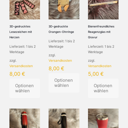
3D-gedrucktes
3D-gedruckte
Bienenfreundliches
Lesezeichen mit
Orangen-Ohrringe
Reagenzglas mit
Herzen
Gravur
Lieferzeit:
1 bis 2
Lieferzeit:
1 bis 2
Werktage
Lieferzeit:
1 bis 2
Werktage
Werktage
zzgl.
zzgl.
Versandkosten
zzgl.
Versandkosten
Versandkosten
8,00
€
8,00
€
5,00
€
Optionen
wählen
Optionen
Optionen
wählen
wählen
Dieses
Dieses
Produkt
Produkt
weist
weist
mehrere
mehrere
Varianten
Varianten