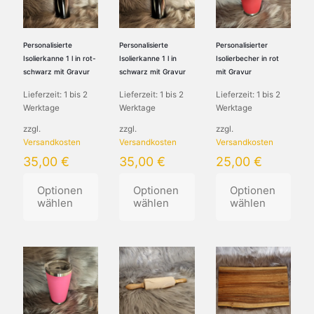
auf.
auf.
Die
Die
Optionen
Optionen
können
können
Personalisierte
Personalisierte
Personalisierter
auf
auf
Isolierkanne 1 l in rot-
Isolierkanne 1 l in
Isolierbecher in rot
der
der
schwarz mit Gravur
schwarz mit Gravur
mit Gravur
Produktseite
Produktseite
Lieferzeit:
1 bis 2
Lieferzeit:
1 bis 2
Lieferzeit:
1 bis 2
gewählt
gewählt
Werktage
Werktage
Werktage
werden
werden
zzgl.
zzgl.
zzgl.
Versandkosten
Versandkosten
Versandkosten
35,00
€
35,00
€
25,00
€
Optionen
Optionen
Optionen
wählen
wählen
wählen
Dieses
Dieses
Dieses
Produkt
Produkt
Produkt
weist
weist
weist
mehrere
mehrere
mehrere
Varianten
Varianten
Varianten
auf.
auf.
auf.
Die
Die
Die