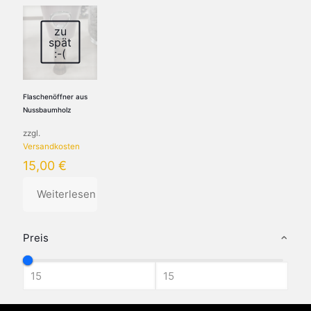
zu
spät
:-(
Flaschenöffner aus
Nussbaumholz
zzgl.
Versandkosten
15,00
€
Weiterlesen
Preis