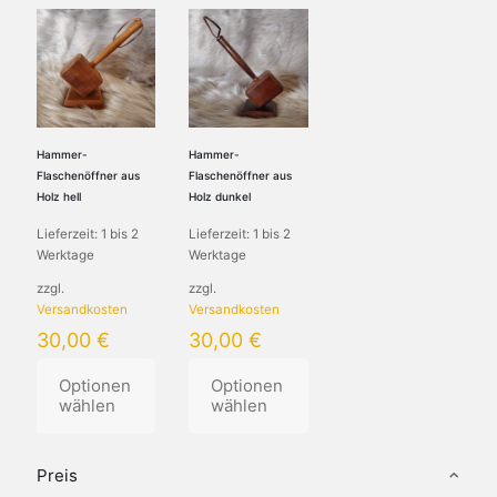
Hammer-
Hammer-
Flaschenöffner aus
Flaschenöffner aus
Holz hell
Holz dunkel
Lieferzeit:
1 bis 2
Lieferzeit:
1 bis 2
Werktage
Werktage
zzgl.
zzgl.
Versandkosten
Versandkosten
30,00
€
30,00
€
Optionen
Optionen
wählen
wählen
Dieses
Dieses
Produkt
Produkt
Preis
weist
weist