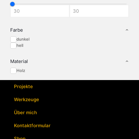
mehrere
mehrere
Varianten
Varianten
auf.
auf.
Die
Die
Optionen
Optionen
Farbe
können
können
dunkel
auf
auf
hell
der
der
Produktseite
Produktseite
gewählt
gewählt
Material
werden
werden
Holz
Projekte
Werkzeuge
Über mich
Kontaktformular
Shop