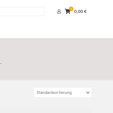
0
0,00
€
“