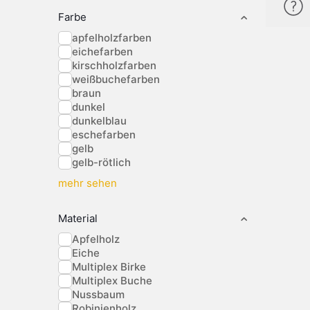
Farbe
apfelholzfarben
eichefarben
kirschholzfarben
weißbuchefarben
braun
dunkel
dunkelblau
eschefarben
gelb
gelb-rötlich
mehr sehen
Material
Apfelholz
Eiche
Multiplex Birke
Multiplex Buche
Nussbaum
Robinienholz