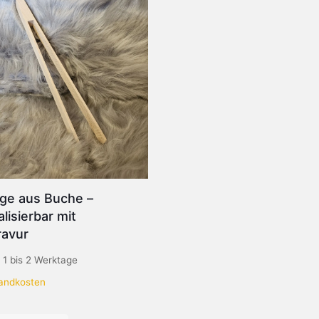
nge aus Buche –
lisierbar mit
ravur
:
1 bis 2 Werktage
andkosten