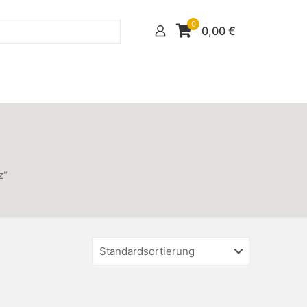
0
0,00
€
z“