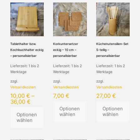
weist
weist
Produkt
mehrere
mehrere
weist
Varianten
Varianten
mehrere
auf.
auf.
Varianten
Die
Die
auf.
Optionen
Optionen
Die
können
können
Optionen
auf
auf
können
Tablethalter bzw.
Korkuntersetzer
Küchenutensilien-Set
der
der
auf
Kochbuchhalter eckig
eckig – 10 cm –
5-teilig –
Produktseite
Produktseite
der
– personalisierbar
personalisierbar
personalisierbar
gewählt
gewählt
Produktseite
Lieferzeit:
1 bis 2
Lieferzeit:
1 bis 2
Lieferzeit:
1 bis 2
werden
werden
gewählt
Werktage
Werktage
Werktage
werden
zzgl.
zzgl.
zzgl.
Versandkosten
Versandkosten
Versandkosten
10,00
€
–
7,00
€
27,00
€
36,00
€
Optionen
Optionen
wählen
wählen
Optionen
wählen
Dieses
Dieses
Dieses
Produkt
Produkt
Produkt
weist
weist