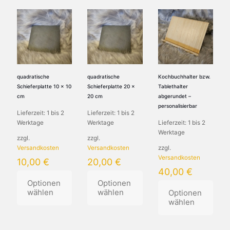
Die
Produkt
Optionen
weist
können
mehrere
auf
Varianten
der
auf.
Produktseite
Die
gewählt
Optionen
werden
können
quadratische
quadratische
Kochbuchhalter bzw.
auf
Schieferplatte 10 x 10
Schieferplatte 20 x
Tablethalter
der
cm
20 cm
abgerundet –
Produktseite
personalisierbar
Lieferzeit:
1 bis 2
Lieferzeit:
1 bis 2
gewählt
Werktage
Werktage
Lieferzeit:
1 bis 2
werden
Werktage
zzgl.
zzgl.
Versandkosten
Versandkosten
zzgl.
Versandkosten
10,00
€
20,00
€
40,00
€
Optionen
Optionen
wählen
wählen
Optionen
wählen
Dieses
Dieses
Produkt
Produkt
Dieses