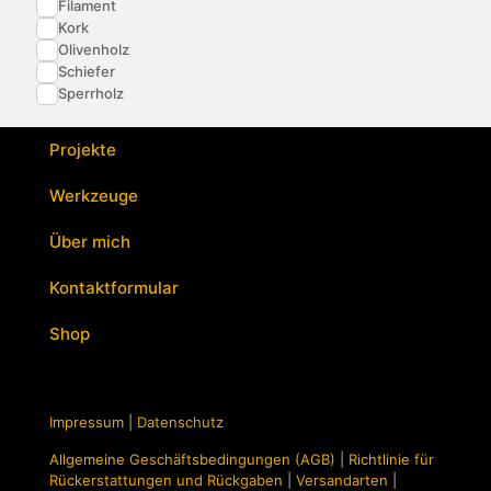
Filament
Kork
Olivenholz
Schiefer
Sperrholz
Projekte
Werkzeuge
Über mich
Kontaktformular
Shop
Impressum
|
Datenschutz
Allgemeine Geschäftsbedingungen (AGB)
|
Richtlinie für
Rückerstattungen und Rückgaben
|
Versandarten
|