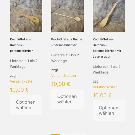
weist
mehrere
mehrere
mehrere
Varianten
Varianten
Varianten
auf.
auf.
auf.
Die
Die
Die
Optionen
Optionen
Optionen
können
können
können
auf
auf
Kochlöffel aus
Kochlöffel aus Buche
Kochlöffel aus
auf
der
der
Bambus –
– personalisierbar
Bambus –
der
Produktseite
Produktseite
personalisierbar
personalisierbar mit
Lieferzeit:
1 bis 2
Produktseite
gewählt
gewählt
Lasergravur
Lieferzeit:
1 bis 2
Werktage
gewählt
werden
werden
Werktage
Lieferzeit:
1 bis 2
werden
zzgl.
Werktage
zzgl.
Versandkosten
Versandkosten
zzgl.
10,00
€
Versandkosten
10,00
€
10,00
€
Optionen
wählen
Optionen
wählen
Optionen
wählen
Dieses
Dieses
Produkt
Produkt
weist
Dieses
weist
mehrere
Produkt