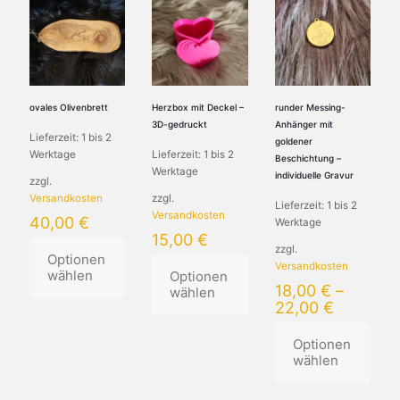
ovales Olivenbrett
Herzbox mit Deckel –
runder Messing-
3D-gedruckt
Anhänger mit
Lieferzeit:
1 bis 2
goldener
Werktage
Lieferzeit:
1 bis 2
Beschichtung –
Werktage
individuelle Gravur
zzgl.
Versandkosten
zzgl.
Lieferzeit:
1 bis 2
Versandkosten
40,00
€
Werktage
15,00
€
zzgl.
Optionen
Versandkosten
wählen
Optionen
18,00
€
–
wählen
22,00
€
Dieses
Produkt
Optionen
weist
wählen
mehrere
Varianten
auf.
Dieses