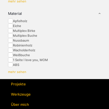
mehr sehen
Material
Apfelholz
Eiche
Multiplex Birke
Multiplex Buche
Nussbaum
Robinienholz
Wacholderholz
Weißbuche
1 Seite I love you, MOM
ABS
mehr sehen
Projekte
Werkzeuge
Über mich