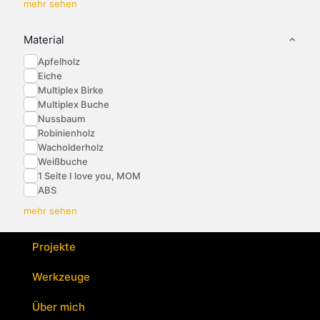
mehr sehen
Material
Apfelholz
Eiche
Multiplex Birke
Multiplex Buche
Nussbaum
Robinienholz
Wacholderholz
Weißbuche
1 Seite I love you, MOM
ABS
mehr sehen
Projekte
Werkzeuge
Über mich