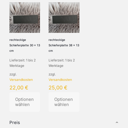
rechteckige
rechteckige
Schieferplatte 30 x 13
Schieferplatte 38 x 13
cm
cm
Lieferzeit:
1 bis 2
Lieferzeit:
1 bis 2
Werktage
Werktage
zzgl.
zzgl.
Versandkosten
Versandkosten
22,00
€
25,00
€
Optionen
Optionen
wählen
wählen
Dieses
Dieses
Produkt
Produkt
Preis
weist
weist