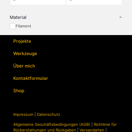
Material
Filament
Projekte
Werkzeuge
Über mich
Kontaktformular
Shop
Impressum
|
Datenschutz
Allgemeine Geschäftsbedingungen (AGB)
|
Richtlinie für
Rückerstattungen und Rückgaben
|
Versandarten
|