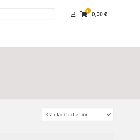
0
0,00
€
“