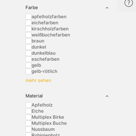
Farbe
apfelholzfarben
eichefarben
kirschholzfarben
weißbuchefarben
braun
dunkel
dunkelblau
eschefarben
gelb
gelb-rötlich
mehr sehen
Material
Apfelholz
Eiche
Multiplex Birke
Multiplex Buche
Nussbaum
Robinienholz