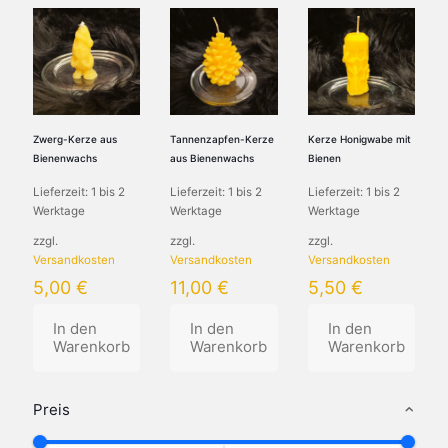
Zwerg-Kerze aus
Tannenzapfen-Kerze
Kerze Honigwabe mit
Bienenwachs
aus Bienenwachs
Bienen
Lieferzeit:
1 bis 2
Lieferzeit:
1 bis 2
Lieferzeit:
1 bis 2
Werktage
Werktage
Werktage
zzgl.
zzgl.
zzgl.
Versandkosten
Versandkosten
Versandkosten
5,00
€
11,00
€
5,50
€
In den
In den
In den
Warenkorb
Warenkorb
Warenkorb
Preis