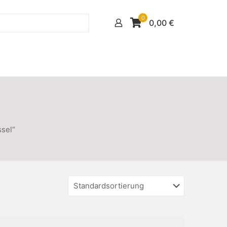
0
0,00
€
sel“