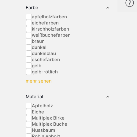
Farbe
apfelholzfarben
eichefarben
kirschholzfarben
weißbuchefarben
braun
dunkel
dunkelblau
eschefarben
gelb
gelb-rötlich
mehr sehen
Material
Apfelholz
Eiche
Multiplex Birke
Multiplex Buche
Nussbaum
Robinienholz