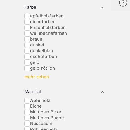
Farbe
apfelholzfarben
eichefarben
kirschholzfarben
weißbuchefarben
braun
dunkel
dunkelblau
eschefarben
gelb
gelb-rötlich
mehr sehen
Material
Apfelholz
Eiche
Multiplex Birke
Multiplex Buche
Nussbaum
Robinienholz