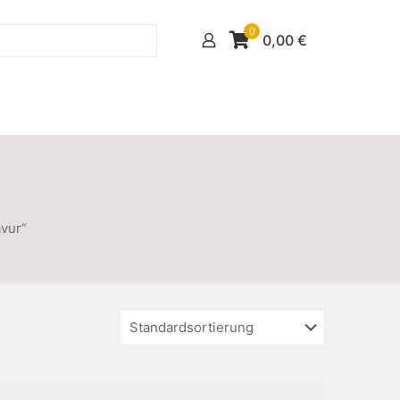
0
0,00
€
vur“