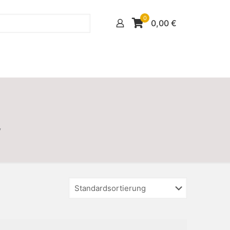
0
0,00
€
“