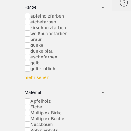
Farbe
apfelholzfarben
eichefarben
kirschholzfarben
weißbuchefarben
braun
dunkel
dunkelblau
eschefarben
gelb
gelb-rötlich
mehr sehen
Material
Apfelholz
Eiche
Multiplex Birke
Multiplex Buche
Nussbaum
Robinienholz