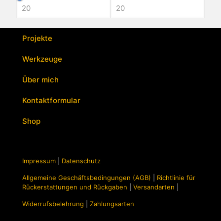
Varianten
auf.
Die
Optionen
Projekte
können
auf
Werkzeuge
der
Produktseite
Über mich
gewählt
werden
Kontaktformular
Shop
Impressum
|
Datenschutz
Allgemeine Geschäftsbedingungen (AGB)
|
Richtlinie für
Rückerstattungen und Rückgaben
|
Versandarten
|
Widerrufsbelehrung
|
Zahlungsarten