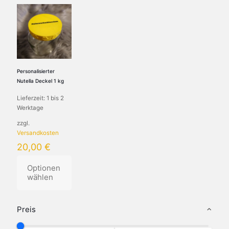
Personalisierter
Nutella Deckel 1 kg
Lieferzeit:
1 bis 2
Werktage
zzgl.
Versandkosten
20,00
€
Optionen
wählen
Dieses
Produkt
Preis
weist
mehrere