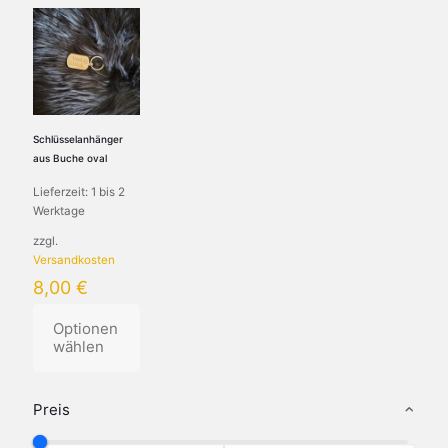
Schlüsselanhänger
aus Buche oval
Lieferzeit:
1 bis 2
Werktage
zzgl.
Versandkosten
8,00
€
Optionen
wählen
Dieses
Produkt
Preis
weist
mehrere