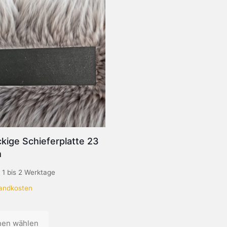
kige Schieferplatte 23
m
:
1 bis 2 Werktage
andkosten
nen wählen