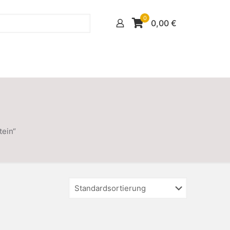
0
0,00
€
tein“