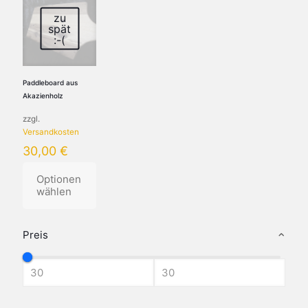
zu
spät
:-(
Paddleboard aus
Akazienholz
zzgl.
Versandkosten
30,00
€
Optionen
wählen
Dieses
Produkt
Preis
weist
mehrere
Varianten
auf.
Die