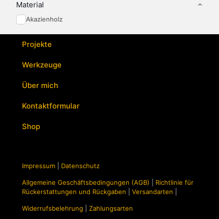
Optionen
Material
können
Akazienholz
auf
der
Produktseite
Projekte
gewählt
werden
Werkzeuge
Über mich
Kontaktformular
Shop
Impressum
|
Datenschutz
Allgemeine Geschäftsbedingungen (AGB)
|
Richtlinie für
Rückerstattungen und Rückgaben
|
Versandarten
|
Widerrufsbelehrung
|
Zahlungsarten