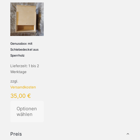
Genussbox mit
Schiebedeckel aus
Sperrholz
Lieferzeit:
1 bis 2
Werktage
zzgl.
Versandkosten
35,00
€
Optionen
wählen
Dieses
Produkt
Preis
weist