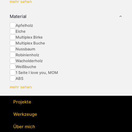
mehr sehen
Material
Apfelholz
Eiche
Multiplex Birke
Multiplex Buche
Nussbaum
Robinienholz
Wacholderholz
Weißbuche
1 Seite I love you, MOM
ABS
mehr sehen
Projekte
Werkzeuge
Über mich