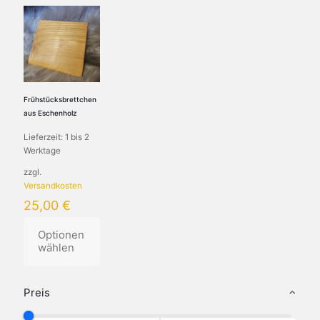
Frühstücksbrettchen
aus Eschenholz
Lieferzeit:
1 bis 2
Werktage
zzgl.
Versandkosten
25,00
€
Optionen
wählen
Dieses
Produkt
Preis
weist
mehrere