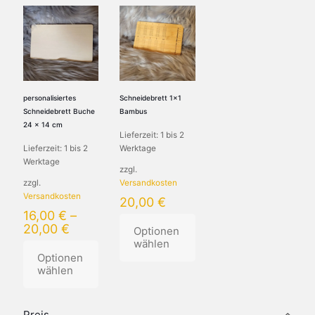
personalisiertes
Schneidebrett 1×1
Schneidebrett Buche
Bambus
24 x 14 cm
Lieferzeit:
1 bis 2
Lieferzeit:
1 bis 2
Werktage
Werktage
zzgl.
zzgl.
Versandkosten
Versandkosten
20,00
€
16,00
€
–
20,00
€
Optionen
wählen
Optionen
wählen
Dieses
Produkt
Dieses
weist
Produkt
mehrere
Preis